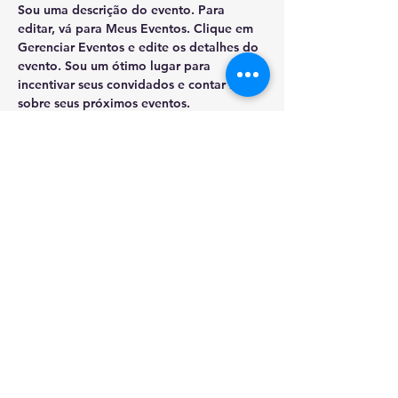
Sou uma descrição do evento. Para 
editar, vá para Meus Eventos. Clique em 
Gerenciar Eventos e edite os detalhes do 
evento. Sou um ótimo lugar para 
incentivar seus convidados e contar mais 
sobre seus próximos eventos.

 As pessoas gostam de saber sobre o que 
esperar do evento, por isso use esse 
espaço e dê um motivo para que elas 
compareçam!
Registre-se Agora
Compartilhar evento